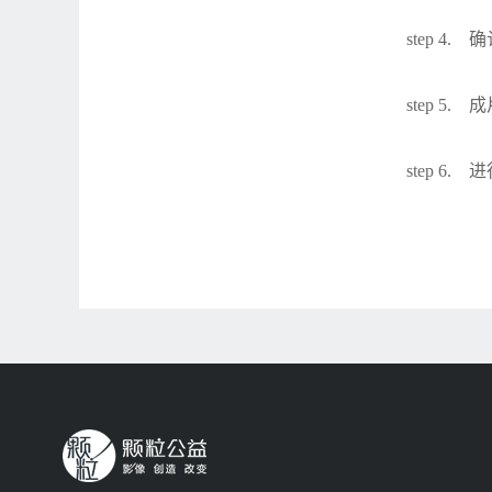
step 
step 5
step 