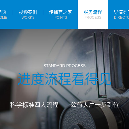
首页
视频案例
传播官之家
服务流程
导演列
OME
WORKS
POINTS
PROCESS
DIRECT
STANDARD PROCESS
进度流程看得见
科学标准四大流程 公益大片一步到位