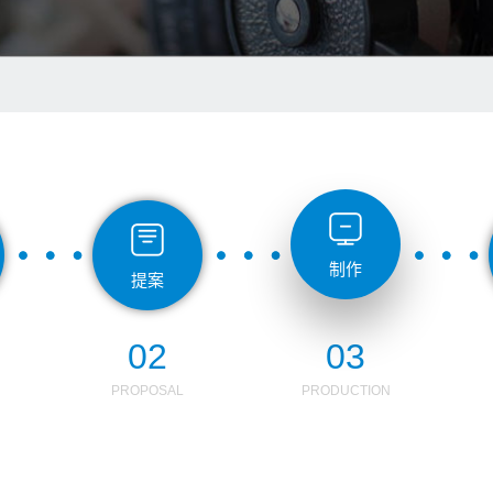
制作
提案
02
03
PROPOSAL
PRODUCTION